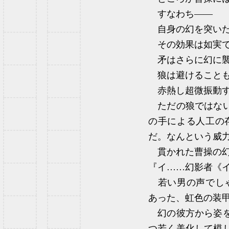
すなわち――
自身の幻を突いた
その効果は如実で
矛はさらに幻に襲
狼は避けることも
赤熱し超微振動す
ただの狼ではない
の手による人工の
だ。なんという威
貫かれた曹操の幻
『イ……幻影者《
若い男の声でしゃ
あった、虹色の装
幻の彼方から姿を
つ若く美化して模