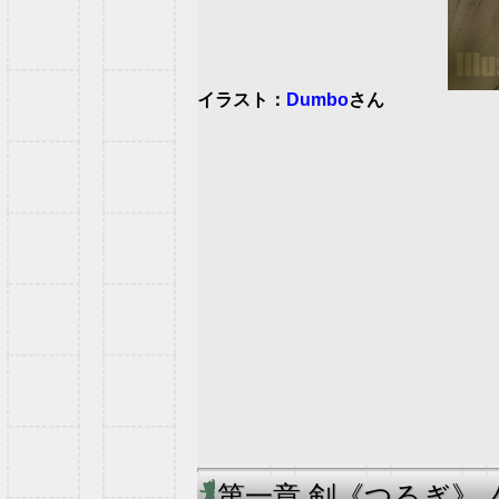
イラスト：
Dumbo
さん
第一章 剣《つるぎ》