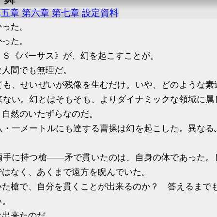
第五章
第六章
第七章
設定資料
った。
った。
Ｓ《バーサス》が、幻を起こすことが。
人間でも無理だ。
も、せいぜいが残像を生むだけ。いや、どのような素
来ない。幻とはそもそも、よりダイナミックな領域に属
、自然のいたずらなのだ。
・一メートルにも達する曹操は幻を起こした。異なる
。
手に持つ槍――矛で貫いたのは、自身の体であった。
ではなく、あくまで遠方を睨んでいた。
た槍で、自分を貫くことが出来るのか？ 答えるまで
い。
出来たのだ。