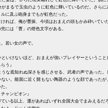
分がまるで玉虫のように虹色に輝いているのだ。さらに
トルに及ぶ砲身までもが虹色だった。
なければ、俺が曹操、今頃はおまえの頭もかみ砕いてい
兜には「曹」の燈色文字がある。
。若い女の声で。
いといけないほど、おまえが強いプレイヤーということ
もらう』
うな底知れぬ深さを感じさせる、武者の声であった。
いない。能面に近く髭もない陶器のような顔であったが
いた。
、チャンピオン』
得ている以上、運があればいずれ全国大会でまみえるだ