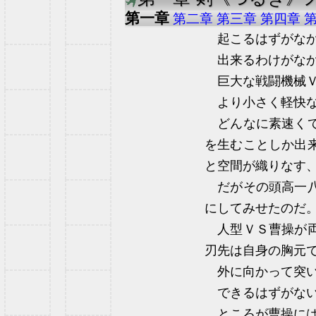
第一章
第二章
第三章
第四章
起こるはずがなか
出来るわけがなか
巨大な戦闘機械Ｖ
より小さく軽快な
どんなに素速くて
を生むことしか出
と空間が織りなす
だがその頭高一八
にしてみせたのだ
人型ＶＳ曹操が両
刃先は自身の胸元
外に向かって突い
できるはずがな
ところが曹操には