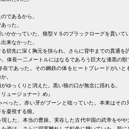
のであるから。
あった。
いかかっていた、狼型ＶＳのブラックローグを貫いて
出来なかった。
る切先に深く胸元を抉られ、さらに背中までの貫通を
。体長一二メートルにはなるであろう巨大な漆黒の獣
存在であった。その鋼鉄の体をヒートブレードがいと
力か。
がゆっくりと消えた。黒い狼の口が無念に揺れる。
イリュージョナー》め』
べった。赤い牙がブーンと唸っていた。本来はその
甲を凝視する狼。
現した、本当の曹操。実在した古代中国の武帝をやや
した姿は、さらに現実離れして虹色に輝いていた。肌に