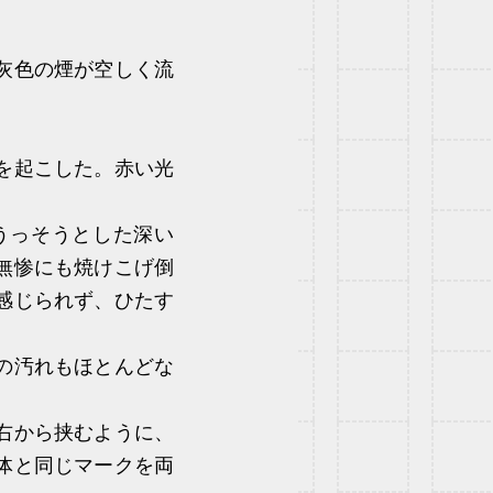
灰色の煙が空しく流
。
を起こした。赤い光
うっそうとした深い
無惨にも焼けこげ倒
感じられず、ひたす
の汚れもほとんどな
右から挟むように、
体と同じマークを両