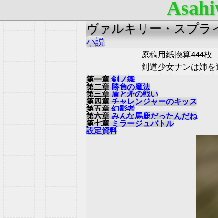
Asahi
ヴァルキリー・スプラ
小説
原稿用紙換算444枚
剣道少女ナンは姉を
第一章
剣ノ舞
第二章
勝負の魔法
第三章
盾と矛の戦い
第四章
チャレンジャーのキッス
第五章
幻影者
第六章
みんな馬鹿だったんだね
第七章
ミラージュバトル
設定資料