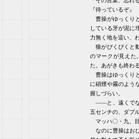
『その言葉、忘れ
『待っているぞ』
曹操がゆっくりと
している牙が泥に
力無く地を這い、
狼がぴくぴくと動
のマークが見えた
た。あがきも終わ
曹操はゆっくりと
に硝煙や霧のよう
握しづらい。
――と、遠くでな
五センチの、ダブ
マッハ〇・九、目
なのに曹操はおび