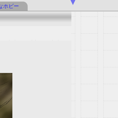
▼
なホビー