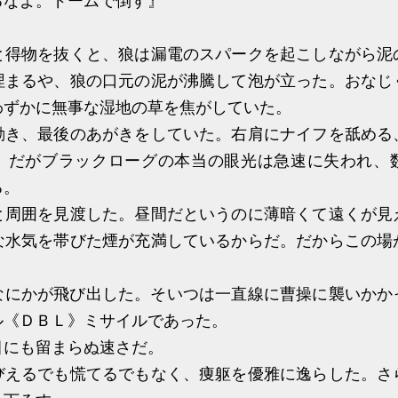
るなよ。ドームで倒す』
得物を抜くと、狼は漏電のスパークを起こしながら泥
埋まるや、狼の口元の泥が沸騰して泡が立った。おなじ
わずかに無事な湿地の草を焦がしていた。
き、最後のあがきをしていた。右肩にナイフを舐める
。だがブラックローグの本当の眼光は急速に失われ、
る。
周囲を見渡した。昼間だというのに薄暗くて遠くが見
な水気を帯びた煙が充満しているからだ。だからこの場
にかが飛び出した。そいつは一直線に曹操に襲いかか
ル《ＤＢＬ》ミサイルであった。
にも留まらぬ速さだ。
えるでも慌てるでもなく、痩躯を優雅に逸らした。さ