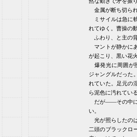
然な動きで矛を振
金属が断ち切られ
ミサイルは急に軌
れてゆく。曹操の
ふわり、と主の背
マントが静かにあ
が起こり、黒い花
爆発光に周囲が照
ジャングルだった
れていた。足元の
ら泥色に汚れてい
だが――その中に
い。
光が照らしたのは
二頭のブラックロ