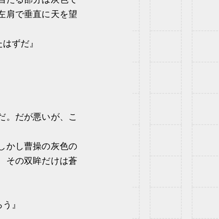
左肩で垂直に天を望
たはずだ』
だ。だが悪いが、こ
しかし曹操の灰色の
、その双眸だけは蒼
ろう』