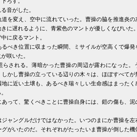
り下ろす。
る音がした。
道を変え、空中に流れていった。曹操の脇を推進炎の
動きに遅れるように、青紫色のマントが優しくなびいた
中に戻るマント。
るべき位置に収まった瞬間、ミサイルが空高くで爆発
火が咲いた。
らされる。薄暗かった曹操の周辺が露わになった。
。しかし曹操の立っている辺りの木々は、ほぼすべてが
湿地に近い土壌も、あるべき瑞々しい生命感はまったく
る。
あって、驚くべきことに曹操自身には、鎧の傷も、泥
ジャングルだけではなかった。いつのまにか曹操を左
ーグがいたのだ。それぞれがたったいま曹操が倒した機