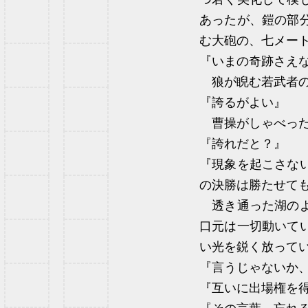
あったが、鎧の部
む大砲の、七メー
『いまの奇跡さえ
狼が睨む若武者の
『誇るがよい』
曹操がしゃべった
『誇れだと？』
『現象を起こさな
の決勝は勝たせて
透き通った湖のよ
口元は一切動いて
い光を鋭く放って
『言うじゃないか
『互いに出場権を