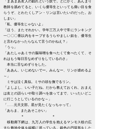
「まあまあ友人の戯れという奴で。とにかく、あんまり
教師を舐めてると、いくら優等生といっても痛い目を食
らうぞ、とわたくしアン・リンは言いたいのだった。お
しまい」
「私、優等生じゃないよ」
「ほう、またそれかい。学年三万人中で常にランキング
一〇〇〇番以内をキープするうらやましい奴を、優等生
と言わなかったらなんて言うのかねえ？」
「うっ」
「あたしゃあミサの脳味噌を食べたくて食べたくて、そ
れはもう毎日舌なめずりをしているのさ」
本当に舌なめずりをした。
「ああん、いじめないでー。みんなー、リンが虐めるよ
～」
ミサは泣く真似。ミサの頭を撫でるリン。
「よしよし、いい子だね。だから教えておくれ、おまえ
は友との語らいや取り調べを放ってまで、いったいどこ
に行こうとしているのかな～」
「……元天文部。星が見たくなっちゃって」
「あらま、またあそこかい」
＊ ＊
移動廊下網は、九万人の学生を抱えるマンモス校の広
大な敷地全体を縦横に巡っている。銀色の円筒形をした