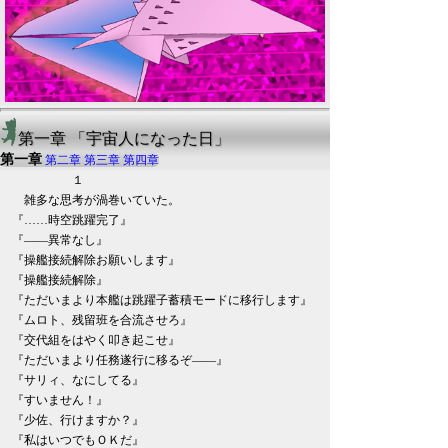
第一章 「宇宙人になった日」
第一章
第二章
第三章
第四章
１
雑多な思考が渦巻いていた。
『……時空跳躍完了』
『――異常なし』
『操艦接続解除お願いします』
『操艦接続解除』
『ただいまより本艦は跳躍子蓄積モードに移行します』
『ムロト、残留班を合流させろ』
『交代組をはやく叩き起こせ』
『ただいまより任務遂行に移るぞ――』
『サリィ、なにしてる』
『すいません！』
『少佐、行けますか？』
『私はいつでもＯＫだ』