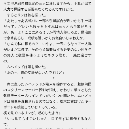
ら文理系部昇格規定の三人に達しますから、予算が出て
人力で掃除する必要もなくなるんですけどね」
するとリンは首を振った。
「あたしゃあ古式バレー部の引退試合が近いから手一杯
だって。だいいち数ヶ月もすれば三人とも卒業だろう
が。あ、よくここに来るミサが同情入部しろよ。帰宅部
で余裕あるし、成績も近いからお似合いじゃねえか」
「なんで私に振るの？ いやよ、一五にもなって一人称
がいまだに僕で、そのうえ気兼ねする必要のない同学年
の知人に敬語を使うようなネクラ君と、一緒に過ごす
の」
ムハメッドは頭を掻いた。
「あの～、僕の立場がないんですけど」
＊ ＊
席に座ったムハメッドが端末を操作すると、超銀河団
のスクリーンセーバー投影が消え、かわりに細々とした
数値データーのウインドウがいくつか開いた。ムハメッ
ドは映像を直接さわるのではなく、端末に古ぼけたキー
ボードを接続していじくっている。
横で見ているリンが、感心したように、
「いつ見てもすごいじゃん、目で見ずに操作するなん
て」