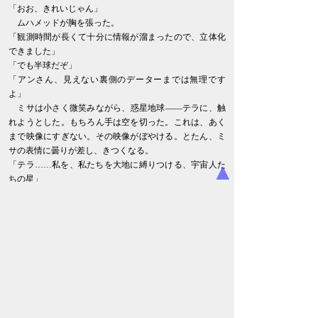
「おお、きれいじゃん」
ムハメッドが胸を張った。
「観測時間が長くて十分に情報が溜まったので、立体化
できました」
「でも半球だぞ」
「アンさん、見えない裏側のデーターまでは無理です
よ」
ミサは小さく微笑みながら、惑星地球――テラに、触
れようとした。もちろん手は空を切った。これは、あく
まで映像にすぎない。その映像がぼやける。とたん、ミ
サの表情に曇りが差し、きつくなる。
▲
「テラ……私を、私たちを大地に縛りつける、宇宙人た
ちの星」
「ミサ、独り言か？」
「テラが宇宙人の星……たしかにそうですね」
ミサはうなずいた。
「私、宇宙人が憎い」
「どうしたんだよ、ミサ」
「だって私、明日で一五歳なんだよ。大人になっちゃう
んだよ」
「大人になりたくないのか？」
「ちがうわリン。私は、宇宙人を憎いと言ったの。母さ