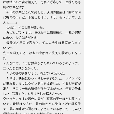
に教壇上の宇宙が消えた。それに呼応して、生徒たちも
机の映像を消す。
「今日の授業はこれで終わる。次回の授業は『開拓暦時
代編その一』だ、予習しとけよ。ミサ、もういいぞ。え
えと……」
なぜか、すこし間が開いた。
「カガミガワ・ミサ、昼休み中に職員棟の……私の部屋
に来い。大切な話がある」
最後ほど早口で言うと、ギエム先生は教室から出て
いった。
先生が消えると、教室の中は目に見えて騒がしくなっ
た。
そんな中で、ミサは授業がまだ続いているかのように、
立ったまま動かなかった。
ミサの机の映像だけは、消えていなかった。
ミサは、映像にゆっくりと手を伸ばした。ウインドウ
が現れる。ミサはウインドウを操作した。すると宇宙が
消え、そこに一枚の映像が浮かび上がった。平面の静止
した「写真」だ。ミサはそれを拡大させた。
空だった。うすい茜色の雲が、写真の半分ほどを覆って
いる。時間は夕方だ。昼の熱が空に巻き上げた微粒子
で、雲の赤味が強調されてよどんでいるからだ。そんな