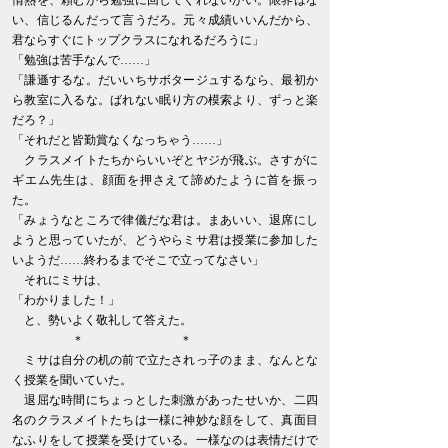
情熱を、頼むから勉強に回してくれないかい。限界はな
い、信じるんだって言うだろ。元々成績いいんだから、
君ならすぐにトップクラスになれるだろうに」
「勉強は苦手なんで……」
「謙遜するな。だいいちサボタージュするなら、最初か
ら教室に入るな。ばれない眠り方の模索より、ずっと楽
だろ？」
「それだと皆勤賞なくなっちゃう……」
クラスメイトたちからいいぞとヤジが飛ぶ。さすがに
ギエム先生は、顔面を押さえて諦めたように首を振っ
た。
「みょうなところで律儀だな君は。まあいい、退席にし
ようと思っていたが、どうやらミサ君は授業に参加した
いようだ……終わるまでそこで立ってなさい」
それにミサは、
「わかりました！」
と、勢いよく敬礼して答えた。
＊ ＊
ミサは自分の机の前で立たされっ子のまま、なんとな
く授業を聞いていた。
退屈な時間にちょっとした刺激があったせいか、二四
名のクラスメイトたちは一様に神妙な顔をして、真面目
なふりをして授業を受けている。一様なのは表情だけで