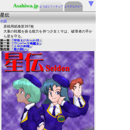
▼
Asahiwa.jp
よつばとフィギュア
よろずなホビー
星伝
小説
原稿用紙換算397枚
大量の戦艦を操る能力を持つ少女ミサは、破壊者の手か
ら星を守る。
第一章
「宇宙人になった日」
第二章
「ワンピース操艦士」
第三章
「ミサの初陣」
第四章
「星の戦い」