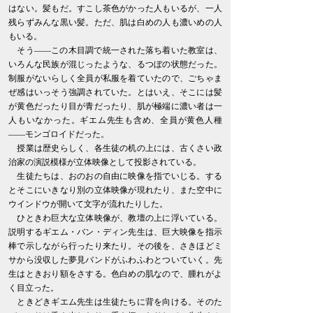
はない。髪もだ。すこし茶色がかった人もいるが、一人
残らずみんな黒い髪。ただ、肌は白めの人も濃いめの人
もいる。
そう――この木目調で統一された落ち着いた教室は、
いろんな民族が混じったような、るつぼの状態だった。
制服がないらしく全員が私服を着ていたので、ごちゃま
ぜ感はいっそう強調されていた。とはいえ、そこには髪
が黄色だったり目が青だったり、肌が極端に濃い者は一
人もいなかった。ギエム先生も含め、全員が黄色人種
――モンゴロイドだった。
授業は歴史らしく、各生徒の机の上には、古くさい政
治家の演説模様が立体映像として投影されている。
生徒たちは、おのおの自由に映像を指でいじる。する
とそこにいきなり別の立体映像が現れたり、また空中に
ウインドウが開いて文字が流れたりした。
ひときわ巨大な立体映像が、教壇の上に浮いている。
説明するギエム・バン・ディン先生は、巨大映像を指示
棒で示しながら行ったり来たり。その後を、さきほどミ
サから没収した夢見バンドがふわふわとついていく。先
生はときおり額をさする。色白めの肌なので、腫れがよ
く目立った。
ときどきギエム先生は生徒たちに背を向ける。そのた