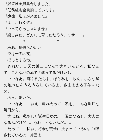
『残留班全員集合しました』
『任務組も全員揃っています』
『少佐、迎えが来ました』
『よし、行くぞ』
『いってらっしゃいませ』
『楽しみだ。どんなに育っただろう。ミサ……』
＊ ＊
ああ、気持ちがいい。
空は一面の夜。
ほっとするね。
きれい……天の川……なんて大きいんだろ。私なん
て、こんな地の底でさぼってるだけだし。
いいなあ。輝く君たちよ、ほら私をごらん。小さな星
の地べたをうろうろしているよ。さまよえる子羊～な
の。
あっ、瞬いた。
いいなあ――ねえ、連れ去って。私を、こんな退屈な
毎日から。
実はね、私あした誕生日なの。一五になるし、大人に
なるんだけど……うれしくないんだ……
だって……私ね、将来が完全に決まっているの。制限
されているの。抑圧よ。