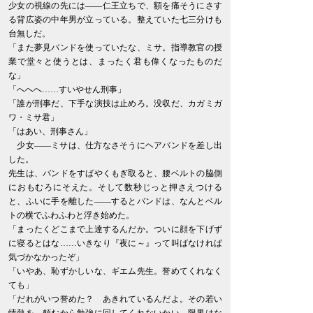
少女の視線の先には――仁王立ちで、額を痛そうにさす
る背広姿の中年男が立っている。整えていた七三分けも
台無しだ。
「また夢見バンドを使っていたな、ミサ。指導教官の授
業で堂々と使うとは、まったく君も偉くなったものだ
な」
「へへへ……すいやせん刑事」
「誰が刑事だ、下手な演技は止めろ。没収だ、カガミガ
ワ・ミサ君」
「はあい、刑事さん」
少女――ミサは、仕方なさそうにヘアバンドを差し出
した。
先生は、バンドをすばやくもぎ取ると、腰ベルトの脇側
におもむろにそえた。そして数秒じっと押さえつける
と、ふいに手を離した――するとバンドは、なんとベル
トの横でふわふわと浮き始めた。
「まったくどこまで上達するんだか。ついに顔を下げず
に寝るとはな……いきなり『夜に～』って叫ばなければ
気づかなかったぞ」
「いやあ、恥ずかしいな、ギエム先生。誉めてくれなく
ても」
「だれがいつ誉めた？ あきれているんだよ。その若い