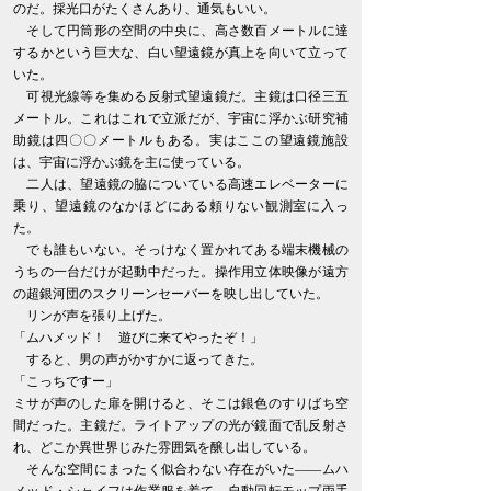
のだ。採光口がたくさんあり、通気もいい。
そして円筒形の空間の中央に、高さ数百メートルに達
するかという巨大な、白い望遠鏡が真上を向いて立って
いた。
可視光線等を集める反射式望遠鏡だ。主鏡は口径三五
メートル。これはこれで立派だが、宇宙に浮かぶ研究補
助鏡は四〇〇メートルもある。実はここの望遠鏡施設
は、宇宙に浮かぶ鏡を主に使っている。
二人は、望遠鏡の脇についている高速エレベーターに
乗り、望遠鏡のなかほどにある頼りない観測室に入っ
た。
でも誰もいない。そっけなく置かれてある端末機械の
うちの一台だけが起動中だった。操作用立体映像が遠方
の超銀河団のスクリーンセーバーを映し出していた。
リンが声を張り上げた。
「ムハメッド！ 遊びに来てやったぞ！」
すると、男の声がかすかに返ってきた。
「こっちですー」
ミサが声のした扉を開けると、そこは銀色のすりばち空
間だった。主鏡だ。ライトアップの光が鏡面で乱反射さ
れ、どこか異世界じみた雰囲気を醸し出している。
そんな空間にまったく似合わない存在がいた――ムハ