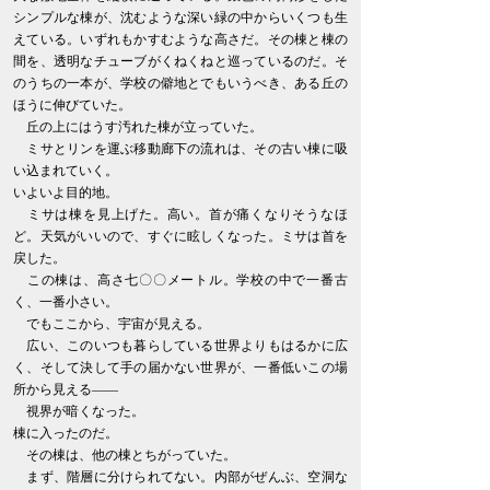
シンプルな棟が、沈むような深い緑の中からいくつも生
えている。いずれもかすむような高さだ。その棟と棟の
間を、透明なチューブがくねくねと巡っているのだ。そ
のうちの一本が、学校の僻地とでもいうべき、ある丘の
ほうに伸びていた。
丘の上にはうす汚れた棟が立っていた。
ミサとリンを運ぶ移動廊下の流れは、その古い棟に吸
い込まれていく。
いよいよ目的地。
ミサは棟を見上げた。高い。首が痛くなりそうなほ
ど。天気がいいので、すぐに眩しくなった。ミサは首を
戻した。
この棟は、高さ七〇〇メートル。学校の中で一番古
く、一番小さい。
でもここから、宇宙が見える。
広い、このいつも暮らしている世界よりもはるかに広
く、そして決して手の届かない世界が、一番低いこの場
所から見える――
視界が暗くなった。
棟に入ったのだ。
その棟は、他の棟とちがっていた。
まず、階層に分けられてない。内部がぜんぶ、空洞な