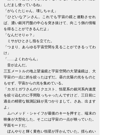
しだまし使っているね」
「がらくたじゃん、壊しちゃえ」
「ひどいなアンさん。これでも宇宙の鏡と連動させれ
ば、濃い銀河円盤の中心を突き抜けて、向こう側の情報
を得ることができるんだよ」
「なんだそりゃ？」
ミサがひとさし指を立てた。
「つまり、あらゆる宇宙空間を見ることができるってわ
け」
「……よくわからん」
音が止んだ。
三五メートルの地上望遠鏡と宇宙空間の大望遠鏡は、大
宇宙の一点に的を絞ったはずだ。昼の太陽の光をものと
もせず、宇宙からの光を集めている。
「カガミガワさんのリクエスト、恒星系の銀河系内速度
を絞り込むのに手間取っちゃったんですけど、三日前に
過去の精密な観測記録が見つかりまして。さあ、出ます
よ」
ムハメッド・シャイフが最後のキーを押すと、端末の
映像が大型化した。そこには宇宙の一点が映っていた。
平面モードだ。
ぼんやりと輝く黄色い恒星が浮かんでいた。揺らめい