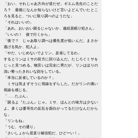
「おい、それじゃあ方向が逆だぜ。ギエム先生のことだ
ろ？ 最後になんか知らないけど言いよどんでいたとこ
ろを見ると、ついに取り調べのようだな」
「それはいいの」
「あれ、おいおい困るじゃないか、連続居眠り犯さん」
「いいの！ 後で行くから」
「後で？ じゃあ取り調べは優先度が低いんだ。まさか
逃げる気か、犯人よ」
「やだ、いじめないでよリン。反省してるわ」
するとリンはミサの前方に回り込んだ。たじろぐミサを
じっと見つめる。物言いは完全に男だが、リンはほりの
浅い整ったきれいな顔をしている。
「本当に反省しているのか？」
ミサは気まずそうに視線をずらした。だがリンの痛い
視線を感じる。
「……たぶん」
「困るよ『たぶん』じゃ。ミサ、ほんとの味方は少ない
よ。多くは優等生の反乱を面白がってるだけなんだから
な」
「リンもね」
「うむ、その通り」
「さいしょから居直り確信犯だ、ひどーい！」