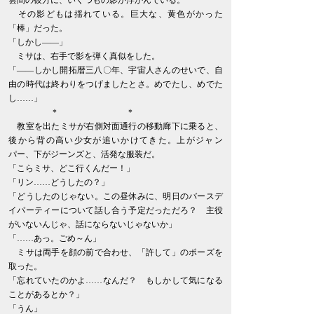
雲間の彼方に、いくつもの影が浮かんでいる。
その影どもは揺れている。巨大な、黄色がかった
「棒」だった。
「しかし――」
ミサは、右手で影を弾く真似をした。
「――しかし開拓暦三八〇年、宇宙人さんのせいで、自
由の時代は終わりをつげましたとさ。めでたし、めでた
し……」
＊ ＊
教室を出たミサが右側対面通行の移動廊下に乗ると、
後から背の高い少女が追いかけてきた。上がジャン
パー、下がジーンズと、活発な服装だ。
「こらミサ、どこ行くんだー！」
「リン……どうしたの？」
「どうしたのじゃない。この昼休みに、明日のバースデ
イパーティーについて話し合う予定だっただろ？ 主役
がいないんじゃ、話にならないじゃないか」
「……あっ。ごめ～ん」
ミサは両手を顔の前で合わせ、「許して」のポーズを
取った。
「忘れていたのかよ……なんだ？ もしかして気になる
ことがあるとか？」
「うん」