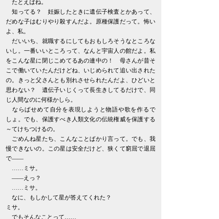
たとえばね。
知ってる？ 妊娠したときに遺伝子検査とかあって、
だめな子はむりやり殺すんだよ。原種保護だって。怖い
よ、私。
だいいち、就職するにしてもおもしろそうなところな
いし。一番いいところって、なんと宇宙人の館だよ。私
をこんな星に閉じこめてるあの連中の！ 母さんが昔そ
こで働いていたんだけどね、いじめられて追い出された
の。きっと父さんとも別れさせられたんだよ、ひどいと
思わない？ 遺伝子いじくって長生きしてるだけで、同
じ人間なのに何様かしら。
ならばせめて自分を表現しようと物語や歌を作るで
しょ。でも、保護すべき人類文化の伝統権威を保護する
～てけちつけるの。
ごめんね星たち、こんなことばかり言って。でも、我
慢できないの。この星は安全だけど、狭くて窮屈で退屈
で――
……ミサ。
――えっ？
……ミサ。
なに、もしかして星が答えてくれた？
ミサ。
でもそんなことって……