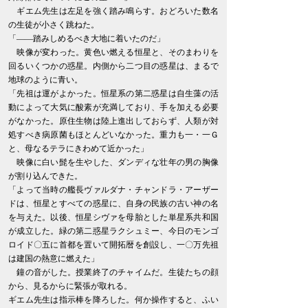
ギエム先生は左足を強く踏み鳴らす。おどろいた数名
の生徒が小さく跳ねた。
「――踏みしめるべき大地に着いたのだ」
映像が変わった。黄色い燃える恒星と、そのまわりを
回るいくつかの惑星。内側から二つ目の惑星は、まるで
地球のように青い。
「先祖は運がよかった。恒星系の第二惑星は自生藻の活
動によって大気に酸素が充満しており、手を加える必要
がなかった。原住生物は陸上進出しておらず、人類が対
処すべき病原菌もほとんどいなかった。重力も一・一Ｇ
と、母なるテラにきわめて近かった」
映像に白い髭を生やした、ダンディな壮年の男の胸像
が割り込んできた。
「よって当時の艦長ヴァルダナ・チャンドラ・アーザー
ドは、恒星とすべての惑星に、自身の民族の古い神の名
を与えた。以後、恒星シヴァを母胎とした単星系共和国
が成立した。緑の第二惑星ラクシュミー、今日のモンゴ
ロイド〇五に首都を置いて開拓暦を創設し、一〇万先祖
は建国の熱意に燃えた」
鐘の音がした。授業終了のチャイムだ。生徒たちの顔
から、見るからに緊張が取れる。
ギエム先生は指示棒を降ろした。何か操作すると、ふい