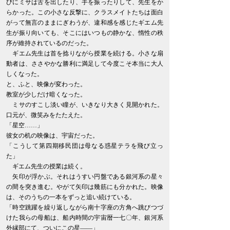
びにミサは舌を出したり、手を振ったりして、先生をか
らかった。この小さな反撃に、クラスメイトたちは面白
がって無言のままにぎわうが、違和感を感じたギエム先
生が振り向いても、そこにはいつもの静かな、惰性の秩
序が維持されているのだった。
ギエム先生は首を捻りながら授業を続ける。小さな扇
動者は、ささやかな勝利に満足して今度こそ本当に大人
しくなった。
と、ふと、映像が変わった。
教室が少しだけ暗くなった。
ミサのすこし淡い瞳が、いきなり大きく見開かれた。
口元が、微笑みをたたえた。
「星空……」
彼女の机の映像は、宇宙だった。
「こうして第四期移民団は母なる惑星テラを飛び立っ
た」
ギエム先生の授業は続く。
矢印が浮かぶ。それはうすい円盤である銀河系の星々
の間を突き進む。やがて矢印は幾筋にも分かれた。映像
は、そのうちの一本をずっと追い続けている。
「時空跳躍を繰り返しながら南十字座の方角へ跳びつづ
けた我らの母船は、船内時間の宇宙暦一七〇年、銀河系
外縁部にて、ついにこの星――」