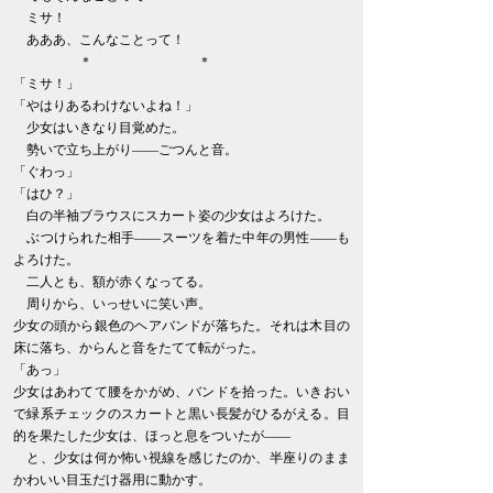
ミサ！
あああ、こんなことって！
＊ ＊
「ミサ！」
「やはりあるわけないよね！」
少女はいきなり目覚めた。
勢いで立ち上がり――ごつんと音。
「ぐわっ」
「はひ？」
白の半袖ブラウスにスカート姿の少女はよろけた。
ぶつけられた相手――スーツを着た中年の男性――も
よろけた。
二人とも、額が赤くなってる。
周りから、いっせいに笑い声。
少女の頭から銀色のヘアバンドが落ちた。それは木目の
床に落ち、からんと音をたてて転がった。
「あっ」
少女はあわてて腰をかがめ、バンドを拾った。いきおい
で緑系チェックのスカートと黒い長髪がひるがえる。目
的を果たした少女は、ほっと息をついたが――
と、少女は何か怖い視線を感じたのか、半座りのまま
かわいい目玉だけ器用に動かす。