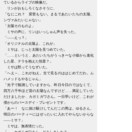
ているからライブの映像だ。
リンがおもしろくなさそうに、
「なにこれ？ 変哲もない。まるであたいたちの太陽、
シヴァみたいじゃない」
「太陽そのものよ」
ミサの声に、リンはいっしゅん声を失った。
「――えっ？」
「オリジナルの太陽よ、これが」
ミサは、じっと太陽を見つめていた。
「……というと、あたいたちがうっきーな小猿から進化
した星、テラを抱えた恒星？」
ミサは黙ってうなずいた。
「へえ～、これがねえ。生で見るのははじめてだわ。ム
ハメッドもやるじゃん」
「光子で観測していますから、昨日今日のではなくて、
四万八千年ほど昔の太陽なんですけど……満足していた
だけましたか、カガミガワさん。一日早いけど、これが
僕からのバースデイ・プレゼントです」
「あー！ なに抜け駆けしてんだこの男は。ゆるさん、
明日のパーティーにはぜったいに入れてやらないからな
――ミサ？」
ミサは、無表情だった。