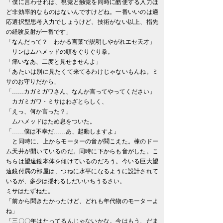
「僕に言わせれば、視覚と触覚を同時に酷使する入力ほ
ど非効率的なものはないんですけどね。一番いいのは適
応選択型思考入力でしょうけど、技術がない以上、指先
の経験反射が一番です」
「なんだって？ わかる言葉で説明しやがれエセ天才」
リンはムハメッドの頭をぐりぐり拳。
「痛いなあ、二度と見せませんよ」
「あたいは別に見たくて来てるわけじゃないもんね。ミ
サのお守りだから」
「……カガミガワさん、なんか言ってやってください」
カガミガワ・ミサはわざとらしく、
「えっ、何か言った？」
ムハメッドはため息をついた。
「……僕は不幸だ……あ、起動しますよ」
と同時に、上からモーターの音が聞こえた。棟のドー
ム天井が開いているのだ。同時に下からも音がした。こ
ちらは望遠鏡本体を傾けているのだろう。今いる巨大望
遠鏡付属の部屋は、つねに水平になるように設計されて
いるが、多少は揺れるしだいいちうるさい。
ミサはたずねた。
「前から聞きたかったけど、どれも年代物のモーターよ
ね」
「三〇〇年はたってるんじゃないかな。今はもう、だま