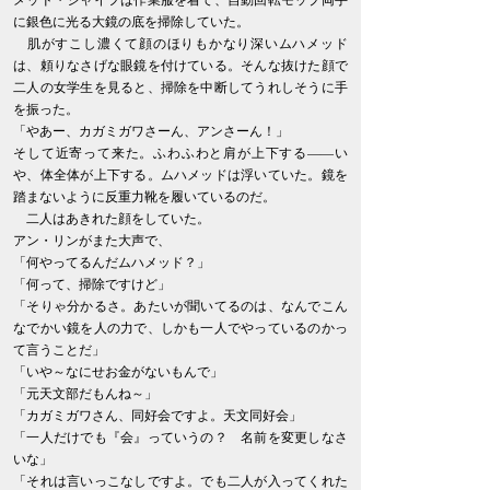
メッド・シャイフは作業服を着て、自動回転モップ両手
に銀色に光る大鏡の底を掃除していた。
肌がすこし濃くて顔のほりもかなり深いムハメッド
は、頼りなさげな眼鏡を付けている。そんな抜けた顔で
二人の女学生を見ると、掃除を中断してうれしそうに手
を振った。
「やあー、カガミガワさーん、アンさーん！」
そして近寄って来た。ふわふわと肩が上下する――い
や、体全体が上下する。ムハメッドは浮いていた。鏡を
踏まないように反重力靴を履いているのだ。
二人はあきれた顔をしていた。
アン・リンがまた大声で、
「何やってるんだムハメッド？」
「何って、掃除ですけど」
「そりゃ分かるさ。あたいが聞いてるのは、なんでこん
なでかい鏡を人の力で、しかも一人でやっているのかっ
て言うことだ」
「いや～なにせお金がないもんで」
「元天文部だもんね～」
「カガミガワさん、同好会ですよ。天文同好会」
「一人だけでも『会』っていうの？ 名前を変更しなさ
いな」
「それは言いっこなしですよ。でも二人が入ってくれた