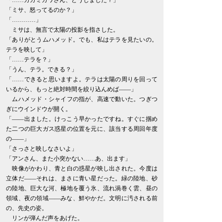
「……カガミガワさん、どうしました？」
「ミサ、怒ってるのか？」
「…………」
ミサは、無言で太陽の投影を指さした。
「ありがとうムハメッド。でも、私はテラを見たいの。
テラを映して」
「……テラを？」
「うん、テラ。できる？」
「……できると思いますよ。テラは太陽の周りを回って
いるから、もっと絶対時間を絞り込んめば――」
ムハメッド・シャイフの指が、高速で動いた。つぎつ
ぎにウインドウが開く。
「――出ました。けっこう早かったですね。すぐに掴め
た二つの巨大ガス惑星の位置を元に、該当する周回年度
の――」
「さっさと映しなさいよ」
「アンさん、また小突かない……あ、出ます」
映像がかわり、青と白の惑星が映し出された。今度は
立体だ――それは、まさに青い星だった。緑の陸地、砂
の陸地、巨大な河、極地を覆う氷、流れ渦巻く雲、昼の
領域、夜の領域――みな、鮮やかだ。文明に汚される前
の、先史の姿。
リンが弾んだ声をあげた。