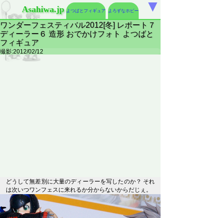
▼
Asahiwa.jp
よつばとフィギュア
よろずなホビー
ワンダーフェスティバル2012[冬] レポート７
ディーラー６ 造形 おでかけフォト よつばと
フィギュア
撮影:2012/02/12
どうして無差別に大量のディーラーを写したのか？ それ
は次いつワンフェスに来れるか分からないからだじぇ。