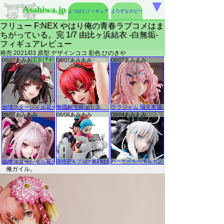
▼
Asahiwa.jp
よつばとフィギュア
よろずなホビー
フリュー F:NEX やはり俺の青春ラブコメはま
ちがっている。完 1/7 由比ヶ浜結衣 -白無垢-
フィギュアレビュー
発売:2021/03 原型:デザインココ 彩色:ひのきや
俺ガイル。