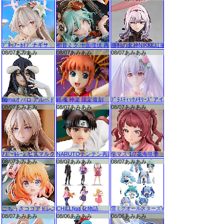
ﾌﾞﾙｰｱｰｶｲﾌﾞナギサ
初音ミク 十面埋伏 再販
勝利の女神NIKKE紅蓮
08/07あみあみ
08/07あみあみ
08/07あみあみ
figmaオバロ アルベド
銀魂 神楽 限定復刻
ﾌﾟﾗｽﾃｨｯｸﾒﾓﾘｰｽﾞアイラ
08/07あみあみ
08/07あみあみ
08/07あみあみ
ｱｽﾞｰﾙﾚｰﾝ ビスマルク
NARUTOテンテン再販
学マス 1/7花海咲季
08/07あみあみ
08/07あみあみ
08/07あみあみ
ごちうさココアドレス
CHILLfigg 化物語
雪ミクオールスターズV2
08/07あみあみ
08/06あみあみ
08/06あみあみ