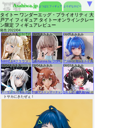
▼
Asahiwa.jp
よつばとフィギュア
よろずなホビー
タイトー ワンダーエッグ・プライオリティ 大
戸アイ フィギュア タイトーオンラインクレー
ン限定 フィギュアレビュー
発売:2022/04
トサカにきたぜぇ！