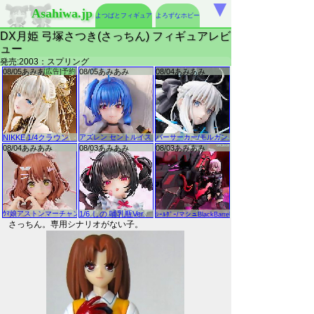
▼
Asahiwa.jp
よつばとフィギュア
よろずなホビー
DX月姫 弓塚さつき(さっちん) フィギュアレビ
ュー
発売:2003：スプリング
さっちん。専用シナリオがない子。