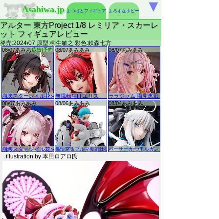
▼
Asahiwa.jp
よつばとフィギュア
よろずなホビー
アルター 東方Project 1/8 レミリア・スカーレ
ット フィギュアレビュー
発売:2024/07 原型:柳生敏之 彩色:鉄森七方
illustration by 本田ロアロ氏