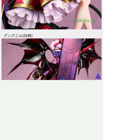
グングニル(自称)
▲
背。あまり見えない細部も手抜かりは一切ない。