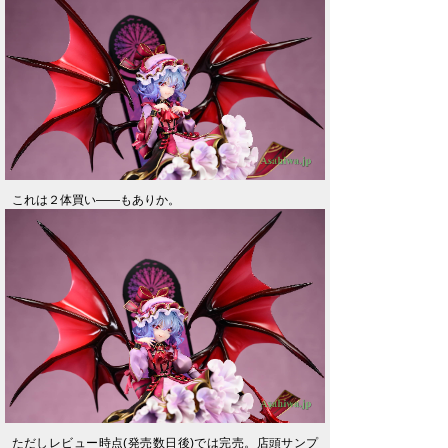
これは２体買い――もありか。
ただしレビュー時点(発売数日後)では完売。店頭サンプ