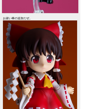
お祓い棒の追加だぜ。