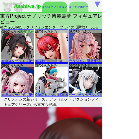
▼
Asahiwa.jp
よつばとフィギュア
よろずなホビー
東方Project ナノリッチ博麗霊夢 フィギュアレ
ビュー
発売:2014/05：グリフォンエンタープライズ 原型:びーふる
グリフォンの新シリーズ、デフォルメ・アクションフィ
ギュアシリーズから東方も登場。