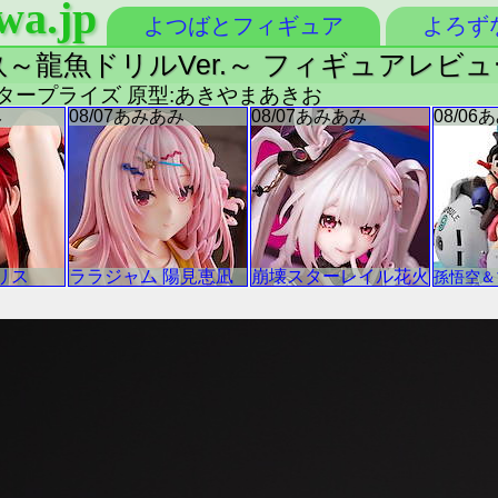
wa.jp
よつばとフィギュア
よろず
永江衣玖～龍魚ドリルVer.～ フィギュアレビ
エンタープライズ 原型:あきやまあきお