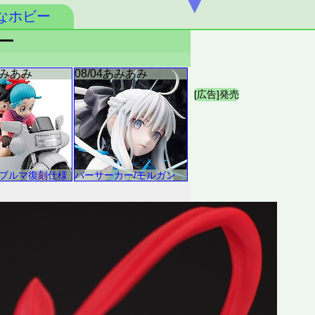
▼
なホビー
ュー