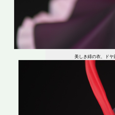
美しき緋の衣、ドヤ