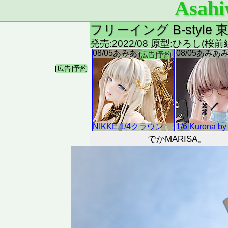
Asahi
フリーイング B-style 
発売:2022/08 原型:ひろし(桜前
でかMARISA。