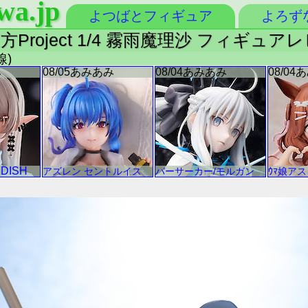
wa.jp
よつばとフィギュア
よろず
東方Project 1/4 霧雨魔理沙 フィギュア
線)