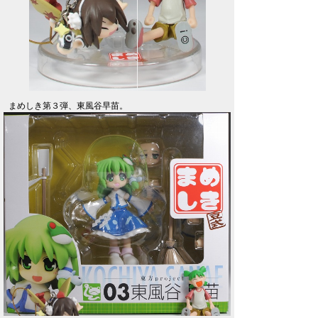
まめしき第３弾、東風谷早苗。