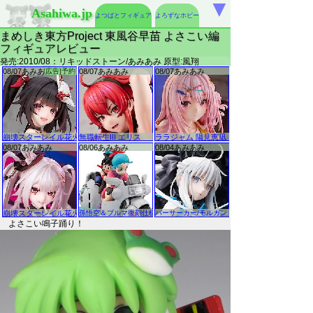
▼
Asahiwa.jp
よつばとフィギュア
よろずなホビー
まめしき東方Project 東風谷早苗 よさこい編
フィギュアレビュー
発売:2010/08：リキッドストーン/あみあみ 原型:風翔
よさこい鳴子踊り！