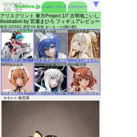
▼
Asahiwa.jp
よつばとフィギュア
よろずなホビー
アリスグリント 東方Project 1/7 古明地こいし
illustration by 宮瀬まひろ フィギュアレビュー
発売:2025/01 原型:Hz 彩色:まいもっち(鶴の館)
かわいい無意識