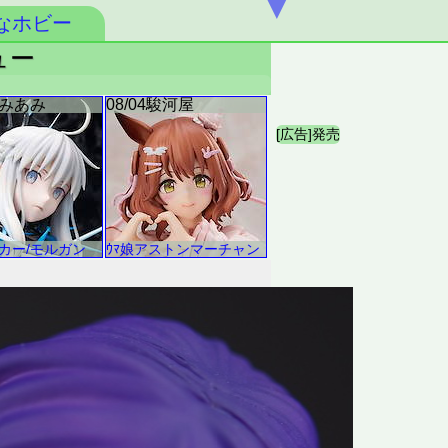
▼
なホビー
ュー