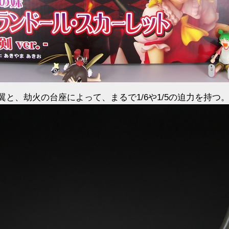
と、劫火の台座によって、まるで1/6や1/5の迫力を持つ