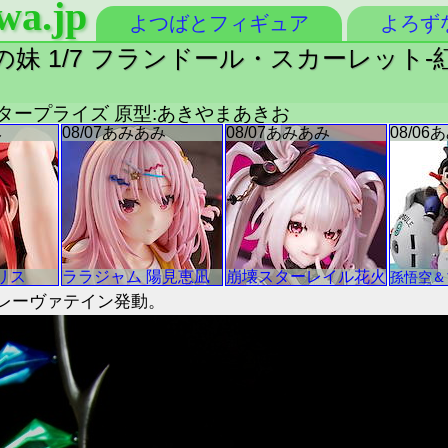
wa.jp
よつばとフィギュア
よろず
悪魔の妹 1/7 フランドール・スカーレット-紅
エンタープライズ 原型:あきやまあきお
レーヴァテイン発動。