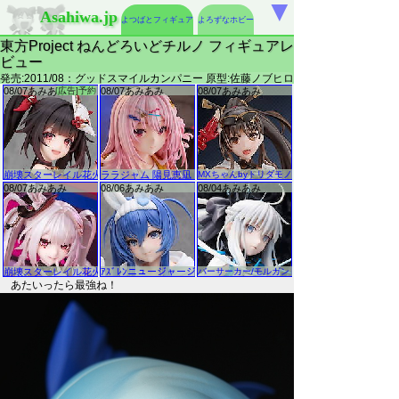
▼
Asahiwa.jp
よつばとフィギュア
よろずなホビー
東方Project ねんどろいどチルノ フィギュアレ
ビュー
発売:2011/08：グッドスマイルカンパニー 原型:佐藤ノブヒロ
あたいったら最強ね！