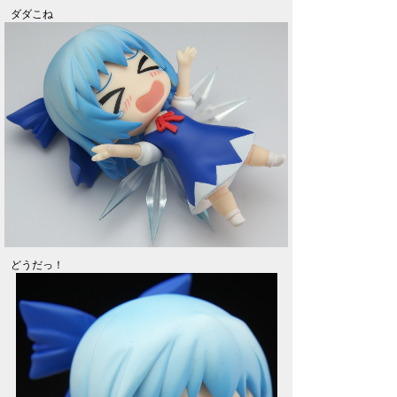
ダダこね
どうだっ！