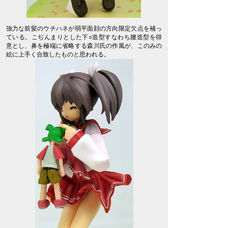
強力な前髪のウチハネが弱平面顔の方向限定欠点を補っ
ている。こぢんまりとした下○造型すなわち腰造型を得
意とし、鼻を極端に省略する森川氏の作風が、このみの
絵に上手く合致したものと思われる。