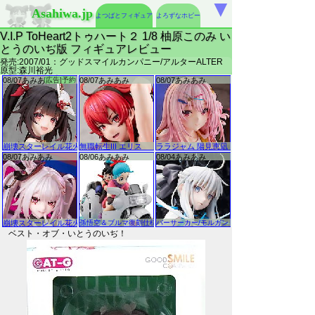
▼
Asahiwa.jp
よつばとフィギュア
よろずなホビー
V.I.P ToHeart2トゥハート２ 1/8 柚原このみ い
とうのいぢ版 フィギュアレビュー
発売:2007/01：グッドスマイルカンパニー/アルターALTER
原型:森川裕光
ベスト・オブ・いとうのいぢ！