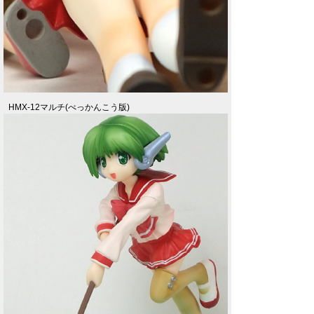
HMX-12マルチ(べっかんこう版)