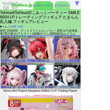
▼
Asahiwa.jp
よつばとフィギュア
よろずなホビー
ToHeart/ToHeart2/こみっくパーティー SMILE
800V.I.Pトレーディングフィギュア たまらん
乱入編 フィギュアレビュー
■うんこ
か行
た行
発売:2008/06：グッドスマイルカンパニー 原型:yr?(卓球温
泉)/荒川泰之(アルマイト)/緋路/ひろし(桜前線)/ねんどろん
Venus Idol Project Aquaplus Edition V.I.P Trading Figure