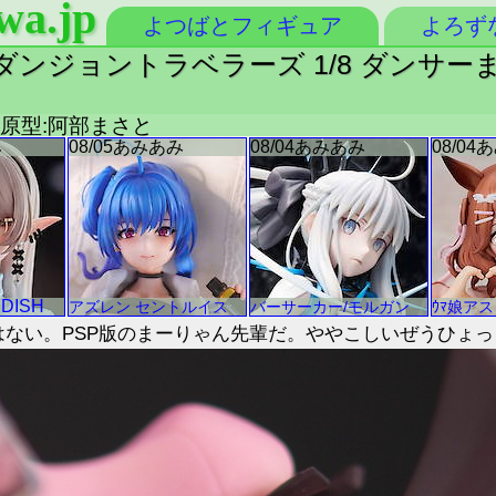
wa.jp
よつばとフィギュア
よろず
ト２ ダンジョントラベラーズ 1/8 ダンサ
屋 原型:阿部まさと
ではない。PSP版のまーりゃん先輩だ。ややこしいぜうひょっ