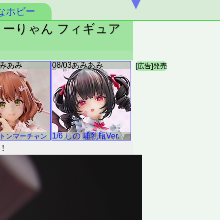
▼
なホビー
ーまーりゃん フィギュア
！