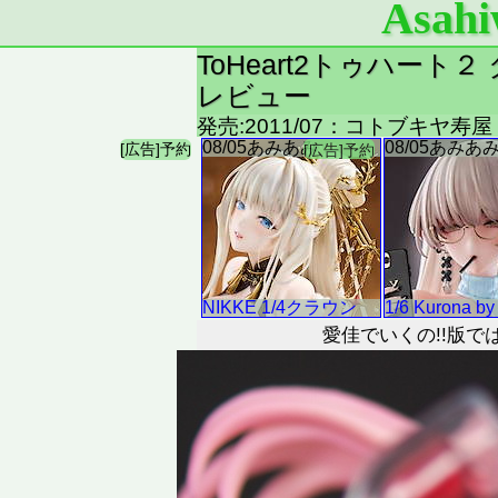
Asahi
ToHeart2トゥハー
レビュー
発売:2011/07：コトブキヤ寿
愛佳でいくの!!版