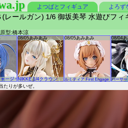
wa.jp
よつばとフィギュア
よろず
ールガン) 1/6 御坂美琴 水遊びフィギ
 原型:橋本涼
当たりが多いぜ。