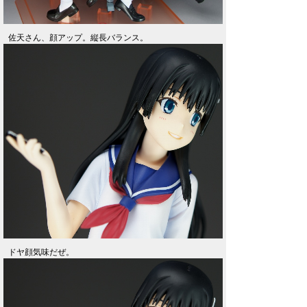
佐天さん、顔アップ。縦長バランス。
ドヤ顔気味だぜ。