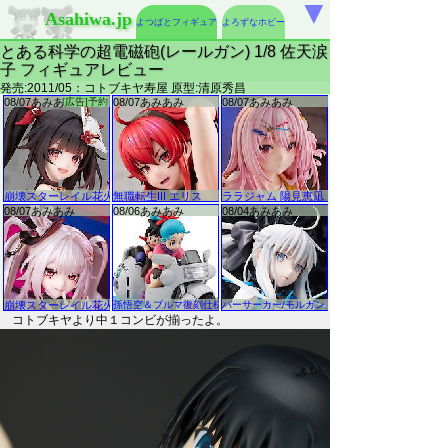
▼
Asahiwa.jp
よつばとフィギュア
よろずなホビー
とある科学の超電磁砲(レールガン) 1/8 佐天涙
子 フィギュアレビュー
発売:2011/05：コトブキヤ寿屋 原型:清原秀昌
コトブキヤより中１コンビが揃ったよ。