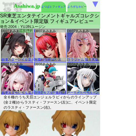
▼
Asahiwa.jp
よつばとフィギュア
よろずなホビー
SR東芝エンタテインメントギャルズコレクシ
ョン＆イベント限定版 フィギュアレビュー
発売:2004：YUJINユージン
全６種のうち天罰エンジェルラビィからのラインアップ
(全２種)からラスティ・ファースン(左)に、イベント限定
のラスティ・ファースン(右)。