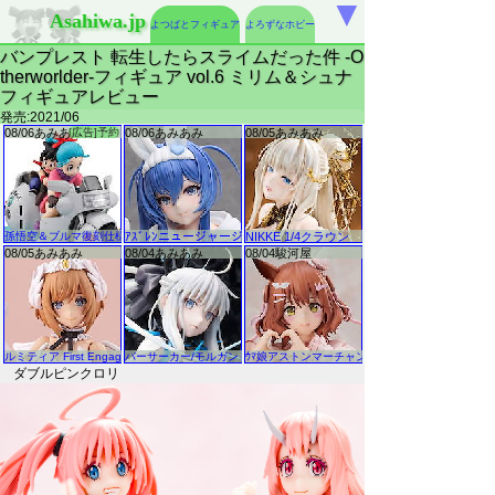
▼
Asahiwa.jp
よつばとフィギュア
よろずなホビー
バンプレスト 転生したらスライムだった件 -O
therworlder-フィギュア vol.6 ミリム＆シュナ
フィギュアレビュー
発売:2021/06
ダブルピンクロリ