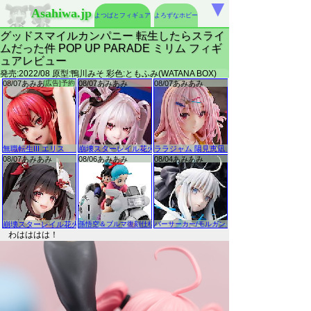
▼
Asahiwa.jp
よつばとフィギュア
よろずなホビー
グッドスマイルカンパニー 転生したらスライ
ムだった件 POP UP PARADE ミリム フィギ
ュアレビュー
発売:2022/08 原型:鴨川みそ 彩色:ともふみ(WATANA BOX)
わはははは！