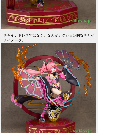
チャイナドレスではなく、なんかアクション的なチャイ
ナイメージ。