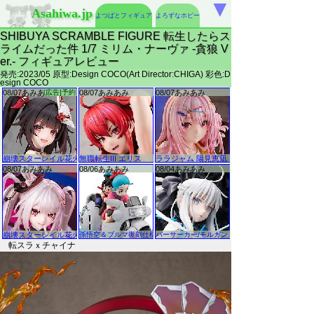
▼
Asahiwa.jp
よつばとフィギュア
よろずなホビー
SHIBUYA SCRAMBLE FIGURE 転生したらス
ライムだった件 1/7 ミリム・ナーヴァ -貪狼 V
er.- フィギュアレビュー
発売:2023/05 原型:Design COCO(Art Director:CHIGA) 彩色:D
esign COCO
転スラｘチャイナ