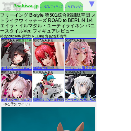
▼
Asahiwa.jp
よつばとフィギュア
よろずなホビー
フリーイング B-style 第501統合戦闘航空団 ス
トライクウィッチーズ ROAD to BERLIN 1/4
エイラ・イルマタル・ユーティライネン バニ
ースタイルVer. フィギュアレビュー
発売:2023/06 原型:FREEing 彩色:菅野貴司
ゆる予知ウイッチ