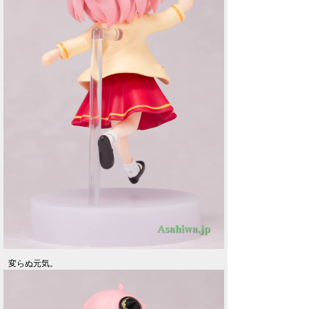
変らぬ元気。