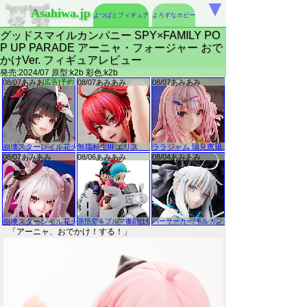
▼
Asahiwa.jp
よつばとフィギュア
よろずなホビー
グッドスマイルカンパニー SPY×FAMILY PO
P UP PARADE アーニャ・フォージャー おで
かけVer. フィギュアレビュー
発売:2024/07 原型:k2b 彩色:k2b
「アーニャ、おでかけ！する！」