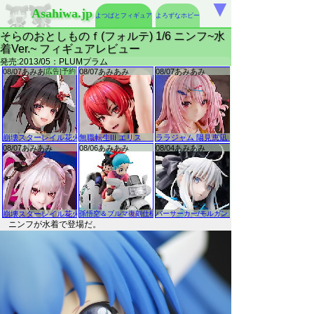
▼
Asahiwa.jp
よつばとフィギュア
よろずなホビー
そらのおとしものｆ(フォルテ) 1/6 ニンフ~水
着Ver.~ フィギュアレビュー
発売:2013/05：PLUMプラム
ニンフが水着で登場だ。