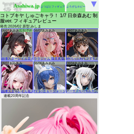
▼
Asahiwa.jp
よつばとフィギュア
よろずなホビー
コトブキヤ しゅごキャラ！ 1/7 日奈森あむ 制
服ver. フィギュアレビュー
発売:2026/02 原型:みしま
連載20周年記念