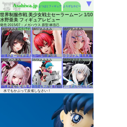
▼
Asahiwa.jp
よつばとフィギュア
よろずなホビー
世界制服作戦 美少女戦士セーラームーン 1/10
水野亜美 フィギュアレビュー
発売:2015/07：メガハウス 原型:林浩己
水でもかぶって反省しなさい！