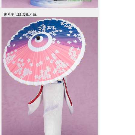
後ろ姿はほぼ傘と白。