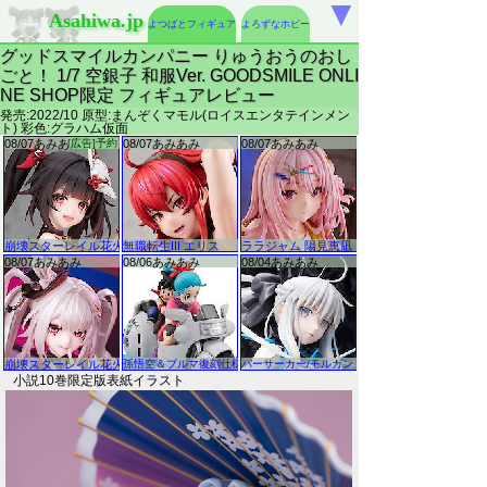
▼
Asahiwa.jp
よつばとフィギュア
よろずなホビー
グッドスマイルカンパニー りゅうおうのおし
ごと！ 1/7 空銀子 和服Ver. GOODSMILE ONLI
NE SHOP限定 フィギュアレビュー
発売:2022/10 原型:まんぞくマモル(ロイスエンタテインメン
ト) 彩色:グラハム仮面
小説10巻限定版表紙イラスト