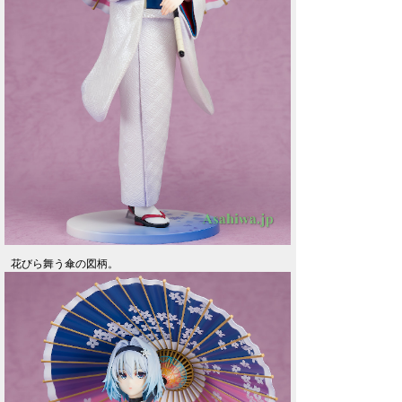
花びら舞う傘の図柄。