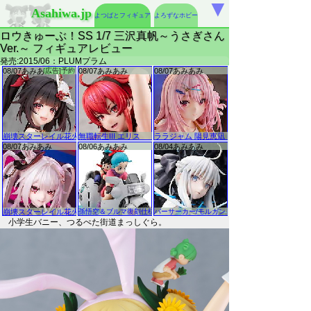
▼
Asahiwa.jp
よつばとフィギュア
よろずなホビー
ロウきゅーぶ！SS 1/7 三沢真帆～うさぎさん
Ver.～ フィギュアレビュー
発売:2015/06：PLUMプラム
小学生バニー、つるぺた街道まっしぐら。