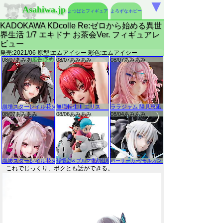
▼
Asahiwa.jp
よつばとフィギュア
よろずなホビー
KADOKAWA KDcolle Re:ゼロから始める異世
界生活 1/7 エキドナ お茶会Ver. フィギュアレ
ビュー
発売:2021/06 原型:エムアイシー 彩色:エムアイシー
これでじっくり、ボクとも話ができる。