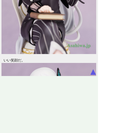
いい笑顔だ。
▲