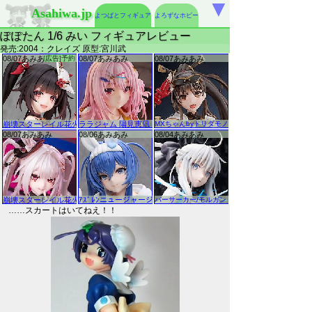
▼
Asahiwa.jp
よつばとフィギュア
よろずなホビー
ぽぽたん 1/6 みい フィギュアレビュー
発売:2004：クレイズ 原型:宮川武
……スカートはいてねえ！！