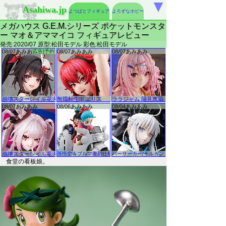
▼
Asahiwa.jp
よつばとフィギュア
よろずなホビー
メガハウス G.E.M.シリーズ ポケットモンスタ
ー マオ＆アママイコ フィギュアレビュー
発売:2020/07 原型:松田モデル 彩色:松田モデル
食堂の看板娘。