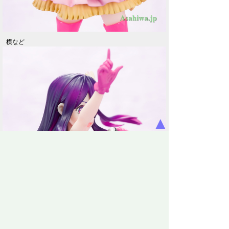
横など
▲