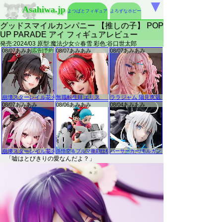
▼
Asahiwa.jp
よつばとフィギュア
よろずなホビー
グッドスマイルカンパニー 【推しの子】 POP
UP PARADE アイ フィギュアレビュー
発売:2024/03 原型:魔法少女☆春雪 彩色:谷口世太郎
「嘘はとびきりの愛なんだよ？」