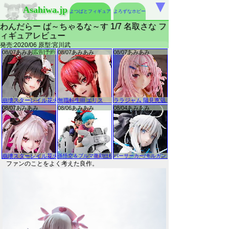
▼
Asahiwa.jp
よつばとフィギュア
よろずなホビー
わんだらー ば～ちゃるな～す 1/7 名取さな フ
ィギュアレビュー
発売:2020/06 原型:宮川武
ファンのことをよく考えた良作。