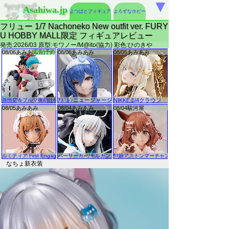
▼
Asahiwa.jp
よつばとフィギュア
よろずなホビー
フリュー 1/7 Nachoneko New outfit ver. FURY
U HOBBY MALL限定 フィギュアレビュー
発売:2026/03 原型:モワノー/M@ito(協力) 彩色:ひのきや
なちょ新衣装