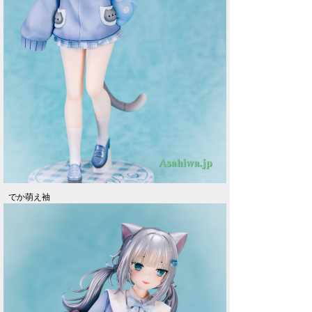
でか萌え袖