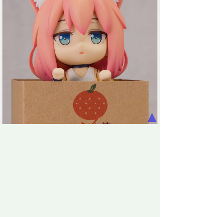
▲
ドヤァ