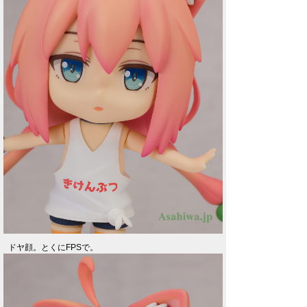
ドヤ顔。とくにFPSで。