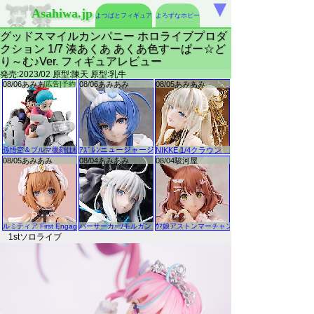
▼
Asahiwa.jp
よつばとフィギュア
よろずなホビー
グッドスマイルカンパニー ホロライブプロダ
クション 1/7 湊あくあ あくあ色すーぱー☆ど
り～む♪Ver. フィギュアレビュー
発売:2023/02 原型:陳天 原型:乳牛
1stソロライブ