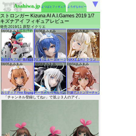
▼
Asahiwa.jp
よつばとフィギュア
よろずなホビー
ストロンガー Kizuna AI A.I.Games 2019 1/7
キズナアイ フィギュアレビュー
発売:2019/11 原型:イクリエ
「チャンネル登録してね♪」で並ぶ３人のアイ。