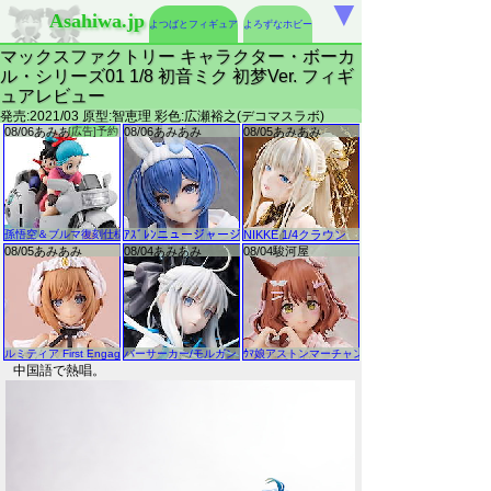
▼
Asahiwa.jp
よつばとフィギュア
よろずなホビー
マックスファクトリー キャラクター・ボーカ
ル・シリーズ01 1/8 初音ミク 初梦Ver. フィギ
ュアレビュー
発売:2021/03 原型:智恵理 彩色:広瀬裕之(デコマスラボ)
中国語で熱唱。