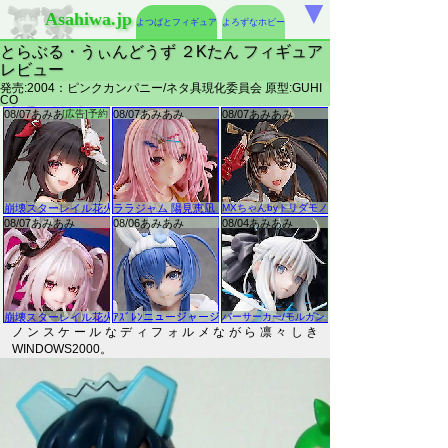
▼
Asahiwa.jp
よつばとフィギュア
よろずなホビー
とらぶる・うぃんどうず ２Kたん フィギュア
レビュー
発売:2004：ピンクカンパニー/ネタ具現化委員会 原型:GUHI
CO
ノンスケールなディフォルメながら凛々しき
WINDOWS2000。