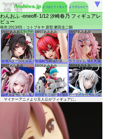
▼
Asahiwa.jp
よつばとフィギュア
よろずなホビー
わんおふ -oneoff- 1/12 汐崎春乃 フィギュアレ
ビュー
発売:2013/05：コトブキヤ 原型:磨田圭二朗
マイナーアニメより主人公がフィギュアに。