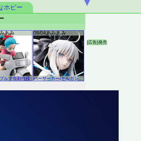
▼
なホビー
ー