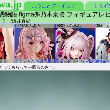
wa.jp
よつばとフィギュア
よろず
物語 figma斧乃木余接 フィギュアレ
クラフト/浅井真紀
くってもらっちゃ困るのさー。