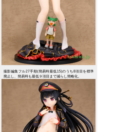
撮影編集フル27手順(簡易時最低15)のうち8項目を標準
廃止し、簡易時も最低９項目まで減らし簡略化。