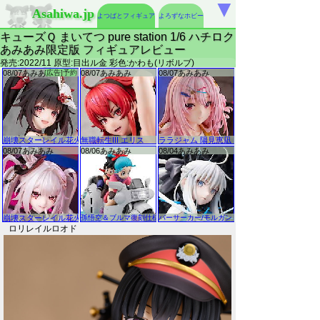
▼
Asahiwa.jp
よつばとフィギュア
よろずなホビー
キューズＱ まいてつ pure station 1/6 ハチロク
あみあみ限定版 フィギュアレビュー
発売:2022/11 原型:目出ル金 彩色:かわも(リボルブ)
ロリレイルロオド