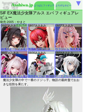
▼
Asahiwa.jp
よつばとフィギュア
よろずなホビー
SIF EX魔法少女隊アルス エバ フィギュアレ
ビュー
発売:2005：やまと
魔法少女隊の中で一番のドジっ子。物語の最終盤でおお
きな役割を果たす。