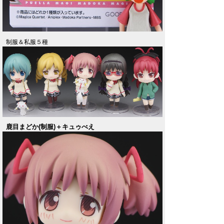
制服＆私服５種
鹿目まどか(制服)＋キュゥべえ