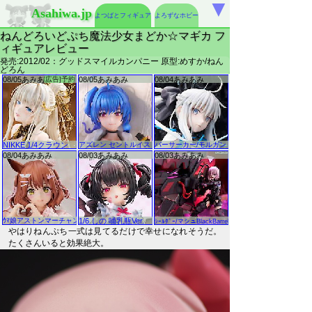
▼
Asahiwa.jp
よつばとフィギュア
よろずなホビー
ねんどろいどぷち魔法少女まどか☆マギカ フ
ィギュアレビュー
発売:2012/02：グッドスマイルカンパニー 原型:めすか/ねん
どろん
やはりねんぷち一式は見てるだけで幸せになれそうだ。
たくさんいると効果絶大。