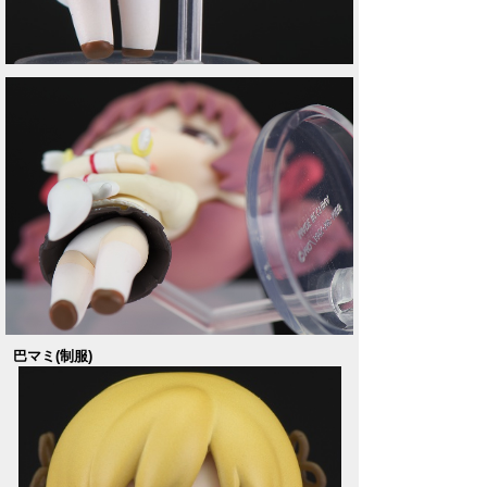
巴マミ(制服)