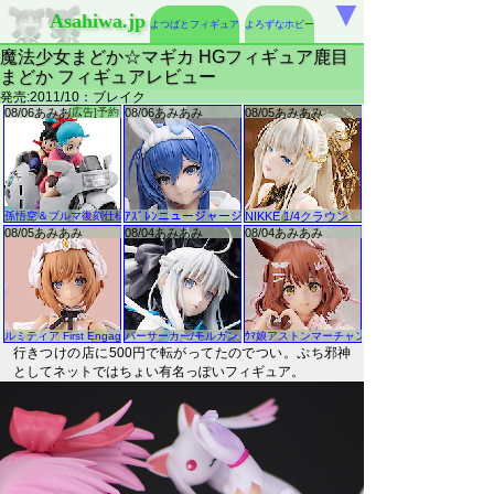
▼
Asahiwa.jp
よつばとフィギュア
よろずなホビー
魔法少女まどか☆マギカ HGフィギュア鹿目
まどか フィギュアレビュー
発売:2011/10：ブレイク
行きつけの店に500円で転がってたのでつい。ぷち邪神
としてネットではちょい有名っぽいフィギュア。