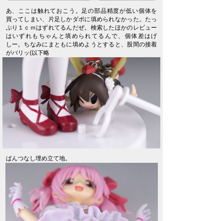
あ、ここは触れておこう。足の部品精度が低い個体を
買ってしまい、片足しかダボに填められなかった。たっ
ぷり１ｃｍはずれてるんだぜ。検索したほかのレビュー
はいずれもちゃんと填められてるんで、個体差はげ
しー。ちなみにまともに填めようとすると、股間の接着
がバリッ(以下略
ぱんつなし埋め立て地。